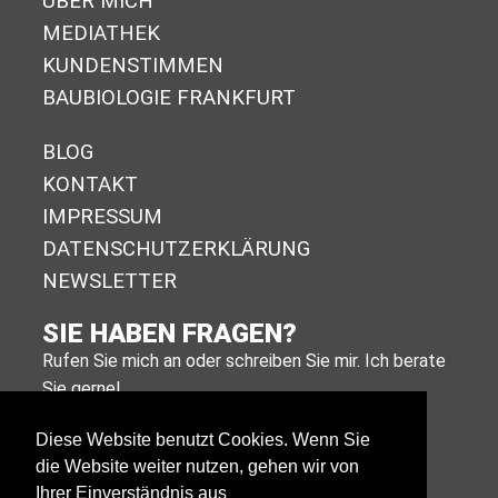
ÜBER MICH
MEDIATHEK
KUNDENSTIMMEN
BAUBIOLOGIE FRANKFURT
BLOG
KONTAKT
IMPRESSUM
DA­TEN­SCHUTZ­ER­KLÄ­RUNG
NEWSLETTER
SIE HABEN FRAGEN?
Rufen Sie mich an oder schreiben Sie mir. Ich berate
Sie gerne!
+49 (0)611 988 590 11
Diese Website benutzt Cookies. Wenn Sie
die Website weiter nutzen, gehen wir von
E-MAIL SCHREIBEN
Ihrer Einverständnis aus