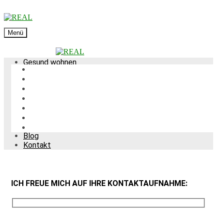
Menü
Gesund wohnen
Wissenschaftlicher Hintergrund / Umweltmedizin
Innenraumanalytik & Gebäudediagnostik: Die
baubiologische Messtechnik
Leistungen
Über mich
Mediathek
Kundenstimmen
Blog
Kontakt
ICH FREUE MICH AUF IHRE KONTAKTAUFNAHME: