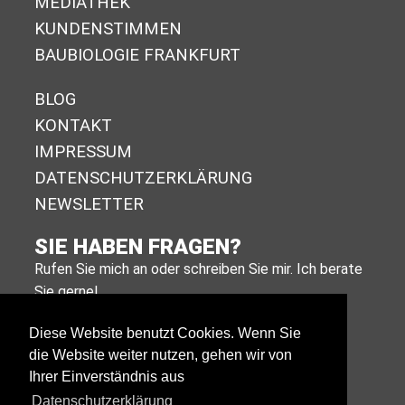
MEDIATHEK
KUNDENSTIMMEN
BAUBIOLOGIE FRANKFURT
BLOG
KONTAKT
IMPRESSUM
DA­TEN­SCHUTZ­ER­KLÄ­RUNG
NEWSLETTER
SIE HABEN FRAGEN?
Rufen Sie mich an oder schreiben Sie mir. Ich berate
Sie gerne!
+49 (0)611 988 590 11
Diese Website benutzt Cookies. Wenn Sie
die Website weiter nutzen, gehen wir von
E-MAIL SCHREIBEN
Ihrer Einverständnis aus
Datenschutzerklärung