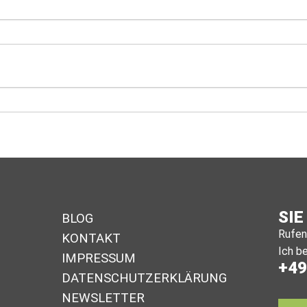
SIE
BLOG
Rufen 
KONTAKT
Ich be
IMPRESSUM
+49
DA­TEN­SCHUTZ­ER­KLÄ­RUNG
NEWSLETTER