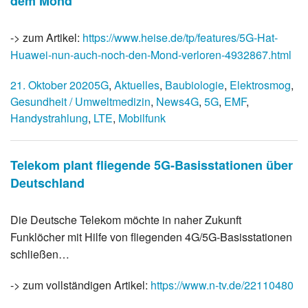
dem Mond
-> zum Artikel:
https://www.heise.de/tp/features/5G-Hat-
Huawei-nun-auch-noch-den-Mond-verloren-4932867.html
21. Oktober 2020
5G
,
Aktuelles
,
Baubiologie
,
Elektrosmog
,
Gesundheit / Umweltmedizin
,
News
4G
,
5G
,
EMF
,
Handystrahlung
,
LTE
,
Mobilfunk
Telekom plant fliegende 5G-Basisstationen über
Deutschland
Die Deutsche Telekom möchte in naher Zukunft
Funklöcher mit Hilfe von fliegenden 4G/5G-Basisstationen
schließen…
-> zum vollständigen Artikel:
https://www.n-tv.de/22110480