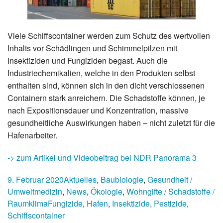
Viele Schiffscontainer werden zum Schutz des wertvollen
Inhalts vor Schädlingen und Schimmelpilzen mit
Insektiziden und Fungiziden begast. Auch die
Industriechemikalien, welche in den Produkten selbst
enthalten sind, können sich in den dicht verschlossenen
Containern stark anreichern. Die Schadstoffe können, je
nach Expositionsdauer und Konzentration, massive
gesundheitliche Auswirkungen haben – nicht zuletzt für die
Hafenarbeiter.
-> zum Artikel und Videobeitrag bei NDR Panorama 3
9. Februar 2020
Aktuelles
,
Baubiologie
,
Gesundheit /
Umweltmedizin
,
News
,
Ökologie
,
Wohngifte / Schadstoffe /
Raumklima
Fungizide
,
Hafen
,
Insektizide
,
Pestizide
,
Schiffscontainer