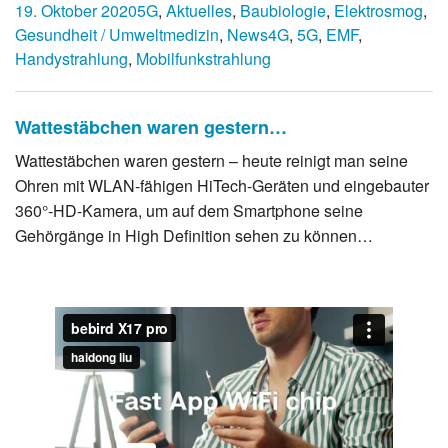
19. Oktober 2020
5G
,
Aktuelles
,
Baubiologie
,
Elektrosmog
,
Gesundheit / Umweltmedizin
,
News
4G
,
5G
,
EMF
,
Handystrahlung
,
Mobilfunkstrahlung
Wattestäbchen waren gestern…
Wattestäbchen waren gestern – heute reinigt man seine
Ohren mit WLAN-fähigen HiTech-Geräten und eingebauter
360°-HD-Kamera, um auf dem Smartphone seine
Gehörgänge in High Definition sehen zu können…