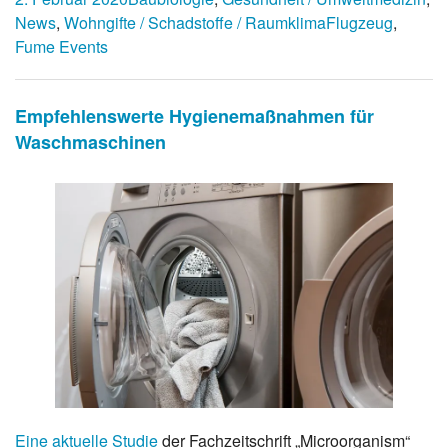
News
,
Wohngifte / Schadstoffe / Raumklima
Flugzeug
,
Fume Events
Empfehlenswerte Hygienemaßnahmen für
Waschmaschinen
Eine aktuelle Studie
der Fachzeitschrift „Microorganism“