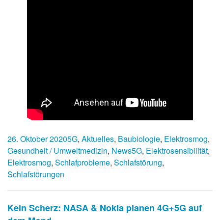
26. Oktober 2020
5G
,
Aktuelles
,
Baubiologie
,
Elektrosmog
,
Gesundheit / Umweltmedizin
,
News
5G
,
Elektrosensibilität
,
Elektrosmog
,
Schlafprobleme
,
Schlafstörung
,
Schlafstörungen
Kein Scherz: NASA & Nokia planen 4G+5G auf