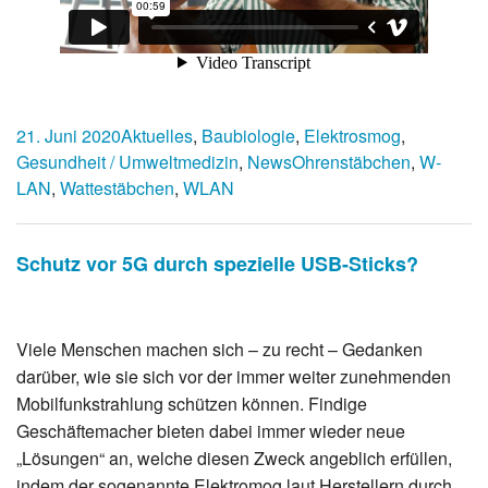
21. Juni 2020
Aktuelles
,
Baubiologie
,
Elektrosmog
,
Gesundheit / Umweltmedizin
,
News
Ohrenstäbchen
,
W-
LAN
,
Wattestäbchen
,
WLAN
Schutz vor 5G durch spezielle USB-Sticks?
Viele Menschen machen sich – zu recht – Gedanken
darüber, wie sie sich vor der immer weiter zunehmenden
Mobilfunkstrahlung schützen können. Findige
Geschäftemacher bieten dabei immer wieder neue
„Lösungen“ an, welche diesen Zweck angeblich erfüllen,
indem der sogenannte Elektromog laut Herstellern durch