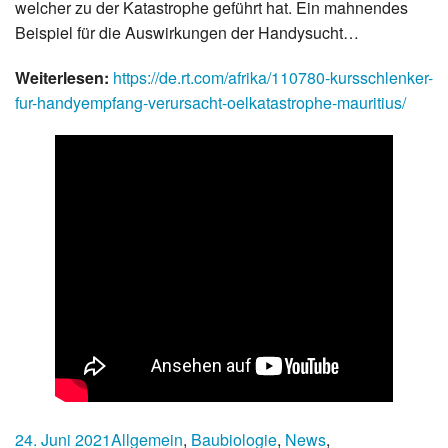
welcher zu der Katastrophe geführt hat. Ein mahnendes
Beispiel für die Auswirkungen der Handysucht…
Weiterlesen:
https://de.rt.com/afrika/110780-kursschlenker-
fur-handyempfang-verursacht-oelkatastrophe-mauritius/
24. Juni 2021
Allgemein
,
Baubiologie
,
News
,