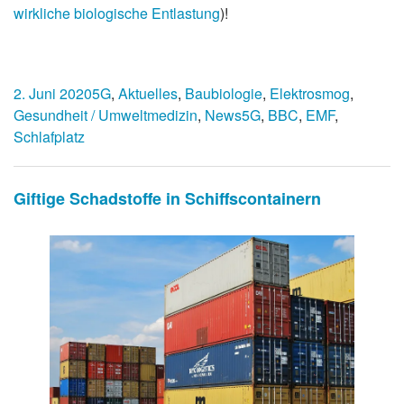
wirkliche biologische Entlastung
)!
2. Juni 2020
5G
,
Aktuelles
,
Baubiologie
,
Elektrosmog
,
Gesundheit / Umweltmedizin
,
News
5G
,
BBC
,
EMF
,
Schlafplatz
Giftige Schadstoffe in Schiffscontainern