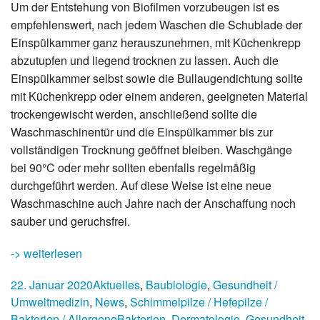
Um der Entstehung von Biofilmen vorzubeugen ist es
empfehlenswert, nach jedem Waschen die Schublade der
Einspülkammer ganz herauszunehmen, mit Küchenkrepp
abzutupfen und liegend trocknen zu lassen. Auch die
Einspülkammer selbst sowie die Bullaugendichtung sollte
mit Küchenkrepp oder einem anderen, geeigneten Material
trockengewischt werden, anschließend sollte die
Waschmaschinentür und die Einspülkammer bis zur
vollständigen Trocknung geöffnet bleiben. Waschgänge
bei 90°C oder mehr sollten ebenfalls regelmäßig
durchgeführt werden. Auf diese Weise ist eine neue
Waschmaschine auch Jahre nach der Anschaffung noch
sauber und geruchsfrei.
-> weiterlesen
22. Januar 2020
Aktuelles
,
Baubiologie
,
Gesundheit /
Umweltmedizin
,
News
,
Schimmelpilze / Hefepilze /
Bakterien / Allergene
Bakterien
,
Dermatologie
,
Gesundheit
,