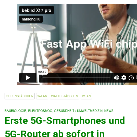
OHRENSTÄBCHEN
W-LAN
WATTESTÄBCHEN
WLAN
BAUBIOLOGIE
,
ELEKTROSMOG
,
GESUNDHEIT / UMWELTMEDIZIN
,
NEWS
Erste 5G-Smartphones und
5G-Router ab sofort in