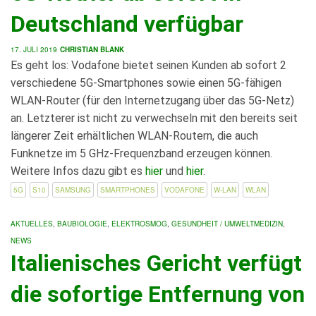
Deutschland verfügbar
17. JULI 2019
CHRISTIAN BLANK
Es geht los: Vodafone bietet seinen Kunden ab sofort 2
verschiedene 5G-Smartphones sowie einen 5G-fähigen
WLAN-Router (für den Internetzugang über das 5G-Netz)
an. Letzterer ist nicht zu verwechseln mit den bereits seit
längerer Zeit erhältlichen WLAN-Routern, die auch
Funknetze im 5 GHz-Frequenzband erzeugen können.
Weitere Infos dazu gibt es
hier
und
hier
.
5G
S10
SAMSUNG
SMARTPHONES
VODAFONE
W-LAN
WLAN
AKTUELLES
,
BAUBIOLOGIE
,
ELEKTROSMOG
,
GESUNDHEIT / UMWELTMEDIZIN
,
NEWS
Italienisches Gericht verfügt
die sofortige Entfernung von