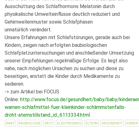
Ausschüttung des Schlafhormons Melatonin durch
physikalische Umwelteinflüsse deutlich reduziert und
Gehirnwellenmuster sowie Schlafphasen
unnatürlich verändert.
Unsere Erfahrungen mit Schlafstörungen, gerade auch bei
Kindern, zeigen nach erfolgten baubiologischen
Schlafplatzuntersuchungen und anschließender Umsetzung
unserer Empfehlungen regelmäßige Erfolge. Es liegt also
nahe, nach möglichen Ursachen zu suchen und diese zu
beseitigen, anstatt die Kinder durch Medikamente zu
sedieren.
-> zum Artikel bei FOCUS
Online:
http://www.focus.de/gesundheit/baby/baby/kinderae
warnen-schlafmittel-fuer-kleinkinder-schlimmstenfalls-
droht-atemstillstand_id_6113334.html
BABY
BAUBIOLOGIE
DECT
ELEKTROSMOG
ELTERN
GESUNDHEIT
KINDER