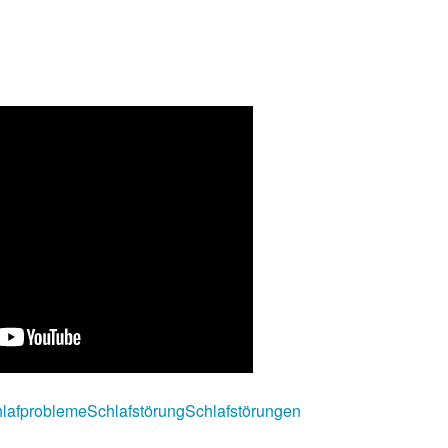
lafprobleme
Schlafstörung
Schlafstörungen