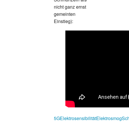
nicht ganz ernst
gemeinten
Einstieg):
5G
Elektrosensibilität
Elektrosmog
Sch