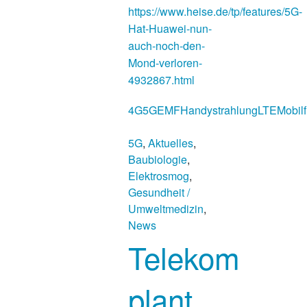
https://www.heise.de/tp/features/5G-
Hat-Huawei-nun-
auch-noch-den-
Mond-verloren-
4932867.html
4G
5G
EMF
Handystrahlung
LTE
Mobil
5G
,
Aktuelles
,
Baubiologie
,
Elektrosmog
,
Gesundheit /
Umweltmedizin
,
News
Telekom
plant