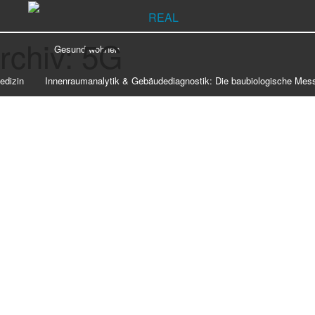
rchiv: 5G
Gesund wohnen
edizin
Innenraumanalytik & Gebäudediagnostik: Die baubiologische Mes