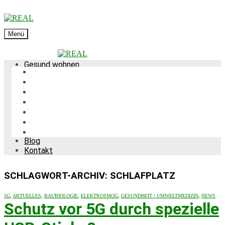
Menü
Gesund wohnen
Wissenschaftlicher Hintergrund / Umweltmedizin
Innenraumanalytik & Gebäudediagnostik: Die
baubiologische Messtechnik
Leistungen
Über mich
Mediathek
Kundenstimmen
Blog
Kontakt
SCHLAGWORT-ARCHIV: SCHLAFPLATZ
5G
,
AKTUELLES
,
BAUBIOLOGIE
,
ELEKTROSMOG
,
GESUNDHEIT / UMWELTMEDIZIN
,
NEWS
Schutz vor 5G durch spezielle