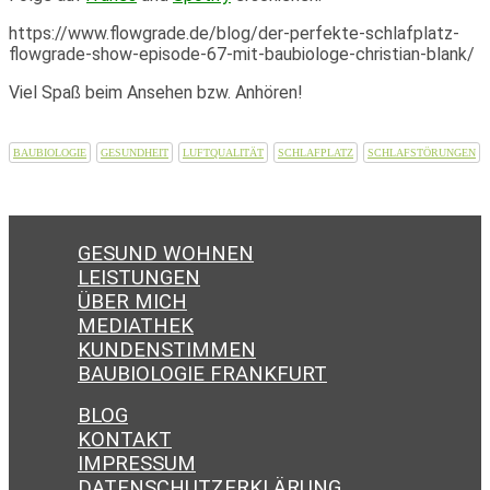
https://www.flowgrade.de/blog/der-perfekte-schlafplatz-
flowgrade-show-episode-67-mit-baubiologe-christian-blank/
Viel Spaß beim Ansehen bzw. Anhören!
BAUBIOLOGIE
GESUNDHEIT
LUFTQUALITÄT
SCHLAFPLATZ
SCHLAFSTÖRUNGEN
GESUND WOHNEN
LEISTUNGEN
ÜBER MICH
MEDIATHEK
KUNDENSTIMMEN
BAUBIOLOGIE FRANKFURT
BLOG
KONTAKT
IMPRESSUM
DA­TEN­SCHUTZ­ER­KLÄ­RUNG