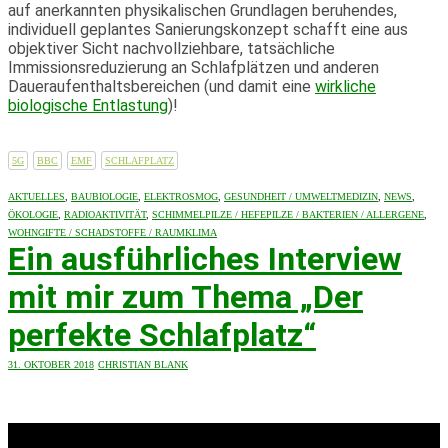
auf anerkannten physikalischen Grundlagen beruhendes,
individuell geplantes Sanierungskonzept schafft eine aus
objektiver Sicht nachvollziehbare, tatsächliche
Immissionsreduzierung an Schlafplätzen und anderen
Daueraufenthaltsbereichen (und damit eine
wirkliche
biologische Entlastung
)!
5G
BBC
EMF
SCHLAFPLATZ
AKTUELLES
,
BAUBIOLOGIE
,
ELEKTROSMOG
,
GESUNDHEIT / UMWELTMEDIZIN
,
NEWS
,
ÖKOLOGIE
,
RADIOAKTIVITÄT
,
SCHIMMELPILZE / HEFEPILZE / BAKTERIEN / ALLERGENE
,
WOHNGIFTE / SCHADSTOFFE / RAUMKLIMA
Ein ausführliches Interview
mit mir zum Thema „Der
perfekte Schlafplatz“
31. OKTOBER 2018
CHRISTIAN BLANK