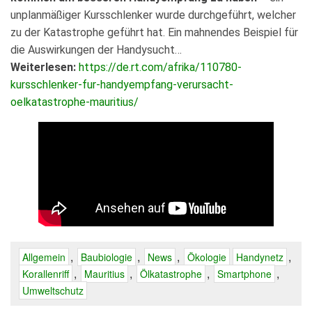
unplanmäßiger Kursschlenker wurde durchgeführt, welcher
zu der Katastrophe geführt hat. Ein mahnendes Beispiel für
die Auswirkungen der Handysucht…
Weiterlesen:
https://de.rt.com/afrika/110780-
kursschlenker-fur-handyempfang-verursacht-
oelkatastrophe-mauritius/
,
,
,
,
Allgemein
Baubiologie
News
Ökologie
Handynetz
,
,
,
,
Korallenriff
Mauritius
Ölkatastrophe
Smartphone
Umweltschutz