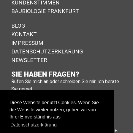
KUNDENSTIMMEN
BAUBIOLOGIE FRANKFURT
BLOG
KONTAKT
IMPRESSUM
DA­TEN­SCHUTZ­ER­KLÄ­RUNG
NEWSLETTER
SIE HABEN FRAGEN?
Rufen Sie mich an oder schreiben Sie mir. Ich berate
Sie gerne!
+49 (0)611 988 590 11
Diese Website benutzt Cookies. Wenn Sie
die Website weiter nutzen, gehen wir von
E-MAIL SCHREIBEN
Ihrer Einverständnis aus
Datenschutzerklärung
© 2026 Baubiologie Blank. Alle Rechte vorbehalten. Fotos: Otto H.