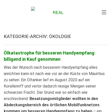
Me
KATEGORIE-ARCHIV: ÖKOLOGIE
Ölkatastrophe für besseren Handyempfang
billigend in Kauf genommen
Was der Wunsch nach besserem Handyempfang alles
anrichten kann ist nach wie vor an der Küste von Mauritius
zu sehen: Ein Öltanker lief im August 2020 auf ein
Korallenriff und verlor dadurch riesige Mengen seiner
schwarzen Fracht. Der Grund war so einfach wie
erschreckend:
Besatzungsmitglieder wollten in den
Abdeckungsbereich des örtlichen Mobilfunknetzes
kommen um besseren Handyempfang zu haben
– ein