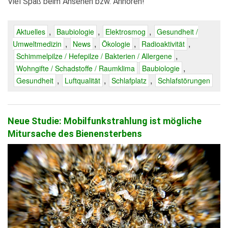
Viel Spaß beim Ansehen bzw. Anhören!
,
,
,
Aktuelles
Baubiologie
Elektrosmog
Gesundheit /
,
,
,
,
Umweltmedizin
News
Ökologie
Radioaktivität
,
Schimmelpilze / Hefepilze / Bakterien / Allergene
,
Wohngifte / Schadstoffe / Raumklima
Baubiologie
,
,
,
Gesundheit
Luftqualität
Schlafplatz
Schlafstörungen
Neue Studie: Mobilfunkstrahlung ist mögliche
Mitursache des Bienensterbens