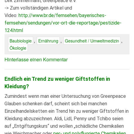
Dirk Zimmermann, Greenpeace e.V.
-> Zum vollständigen Artikel und
Video:
http://www.br.de/fernsehen/bayerisches-
fernsehen/sendungen/vor-ort-die-reportage/pestizide-
124.html
,
,
,
Baubiologie
Ernährung
Gesundheit / Umweltmedizin
Ökologie
Hinterlasse einen Kommentar
Endlich ein Trend zu weniger Giftstoffen in
Kleidung?
Zumindest wenn man einer Untersuchung von Greenpeace
Glauben schenken darf, scheint sich bei manchen
Einzelhandelsketten ein Trend hin zu weniger Giftstoffen in
Kleidung abzuzeichnen. Aldi, Lidl, Penny und Tchibo seien
auf „Entgiftungskurs“ und wollen „schädliche Chemikalien
wie Weichmacher oder
per- und polyfluorierte Chemikalien