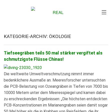
Me
KATEGORIE-ARCHIV: ÖKOLOGIE
Tiefseegräben teils 50 mal stärker vergiftet als
schmutzigste Flüsse Chinas!
Die weltweite Umweltverschmutzung nimmt immer
bedenklichere Ausmaße an. Meeresforscher untersuchten
die PCB-Belastung von Ozeangräben in Tiefen von 7000 bis
10000 Metern unter dem Meeresspiegel und kamen dabei
zu erschreckenden Ergebnissen: „Die höchsten entdeckten
PCB-Konzentrationen im Marianengraben seien damit sogar
50 Mal höher als die in Krabben von Reisfeldern, die ihr