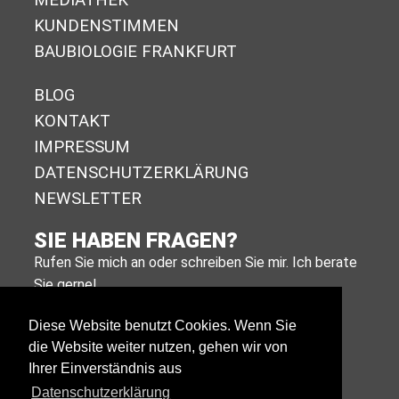
KUNDENSTIMMEN
BAUBIOLOGIE FRANKFURT
BLOG
KONTAKT
IMPRESSUM
DA­TEN­SCHUTZ­ER­KLÄ­RUNG
NEWSLETTER
SIE HABEN FRAGEN?
Rufen Sie mich an oder schreiben Sie mir. Ich berate
Sie gerne!
+49 (0)611 988 590 11
Diese Website benutzt Cookies. Wenn Sie
die Website weiter nutzen, gehen wir von
E-MAIL SCHREIBEN
Ihrer Einverständnis aus
Datenschutzerklärung