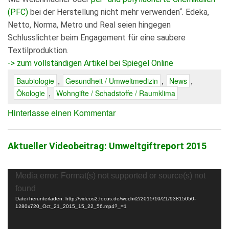
(PFC)
bei der Herstellung nicht mehr verwenden“. Edeka,
Netto, Norma, Metro und Real seien hingegen
Schlusslichter beim Engagement für eine saubere
Textilproduktion.
-> zum vollständigen Artikel bei Spiegel Online
,
,
,
Baubiologie
Gesundheit / Umweltmedizin
News
,
Ökologie
Wohngifte / Schadstoffe / Raumklima
Hinterlasse einen Kommentar
Aktueller Videobeitrag: Umweltgiftreport 2015
Video-
Media error: Format(s) not supported or source(s) not
Player
found
Datei herunterladen: http://videos2.focus.de/wochit2/2015/10/21/93815050-
1280x720_Oct_21_2015_15_22_56.mp4?_=1