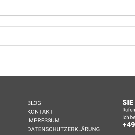
SIE
BLOG
Rufen 
KONTAKT
Ich be
IMPRESSUM
+49
DA­TEN­SCHUTZ­ER­KLÄ­RUNG