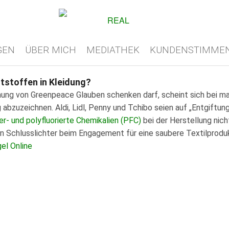
GEN
ÜBER MICH
MEDIATHEK
KUNDENSTIMME
ftstoffen in Kleidung?
ng von Greenpeace Glauben schenken darf, scheint sich bei ma
g abzuzeichnen. Aldi, Lidl, Penny und Tchibo seien auf „Entgiftun
er- und polyfluorierte Chemikalien (PFC)
bei der Herstellung nic
n Schlusslichter beim Engagement für eine saubere Textilproduk
gel Online