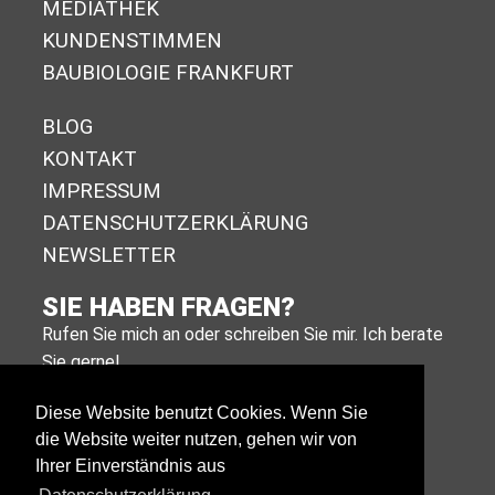
MEDIATHEK
KUNDENSTIMMEN
BAUBIOLOGIE FRANKFURT
BLOG
KONTAKT
IMPRESSUM
DA­TEN­SCHUTZ­ER­KLÄ­RUNG
NEWSLETTER
SIE HABEN FRAGEN?
Rufen Sie mich an oder schreiben Sie mir. Ich berate
Sie gerne!
+49 (0)611 988 590 11
Diese Website benutzt Cookies. Wenn Sie
die Website weiter nutzen, gehen wir von
E-MAIL SCHREIBEN
Ihrer Einverständnis aus