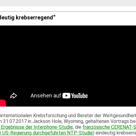
deutig krebserregend“
er internationalen Krebsforschung und Berater der Weltgesundhei
 31.07.2017 in Jackson Hole, Wyoming, gehaltenen Vortrags bes
 Ergebnisse der Interphone-Studie
, die
französische CERENAT-S
er US-Regierung durchgeführten NTP-Studie
) eindeutig krebserr