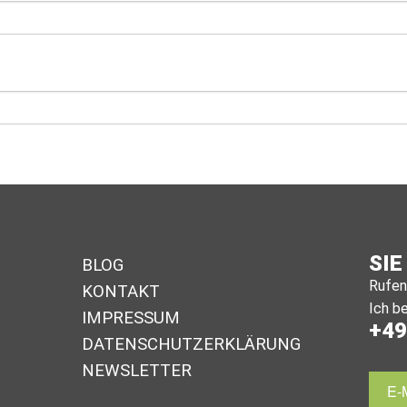
SIE
BLOG
Rufen 
KONTAKT
Ich be
IMPRESSUM
+49
DA­TEN­SCHUTZ­ER­KLÄ­RUNG
NEWSLETTER
E-