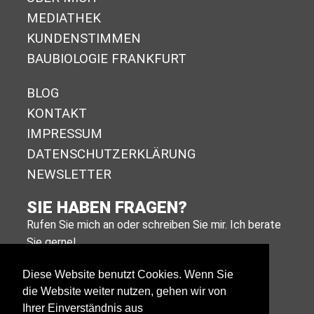
MEDIATHEK
KUNDENSTIMMEN
BAUBIOLOGIE FRANKFURT
BLOG
KONTAKT
IMPRESSUM
DA­TEN­SCHUTZ­ER­KLÄ­RUNG
NEWSLETTER
SIE HABEN FRAGEN?
Rufen Sie mich an oder schreiben Sie mir. Ich berate
Sie gerne!
+49 (0)611 988 590 11
Diese Website benutzt Cookies. Wenn Sie
die Website weiter nutzen, gehen wir von
E-MAIL SCHREIBEN
Ihrer Einverständnis aus