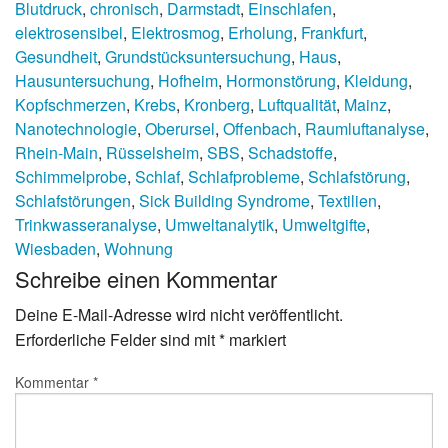
Blutdruck
,
chronisch
,
Darmstadt
,
Einschlafen
,
elektrosensibel
,
Elektrosmog
,
Erholung
,
Frankfurt
,
Gesundheit
,
Grundstücksuntersuchung
,
Haus
,
Hausuntersuchung
,
Hofheim
,
Hormonstörung
,
Kleidung
,
Kopfschmerzen
,
Krebs
,
Kronberg
,
Luftqualität
,
Mainz
,
Nanotechnologie
,
Oberursel
,
Offenbach
,
Raumluftanalyse
,
Rhein-Main
,
Rüsselsheim
,
SBS
,
Schadstoffe
,
Schimmelprobe
,
Schlaf
,
Schlafprobleme
,
Schlafstörung
,
Schlafstörungen
,
Sick Building Syndrome
,
Textilien
,
Trinkwasseranalyse
,
Umweltanalytik
,
Umweltgifte
,
Wiesbaden
,
Wohnung
Schreibe einen Kommentar
Deine E-Mail-Adresse wird nicht veröffentlicht.
Erforderliche Felder sind mit
*
markiert
Kommentar
*