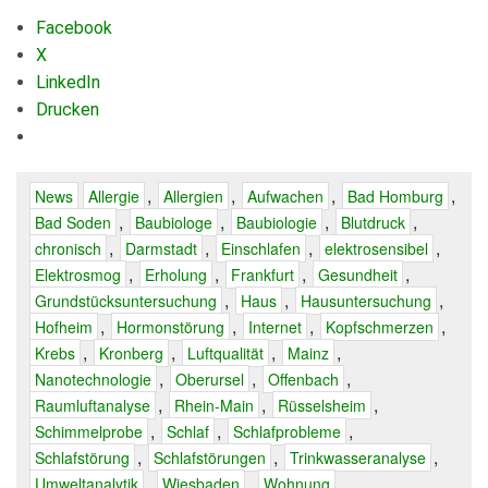
Facebook
X
LinkedIn
Drucken
,
,
,
,
News
Allergie
Allergien
Aufwachen
Bad Homburg
,
,
,
,
Bad Soden
Baubiologe
Baubiologie
Blutdruck
,
,
,
,
chronisch
Darmstadt
Einschlafen
elektrosensibel
,
,
,
,
Elektrosmog
Erholung
Frankfurt
Gesundheit
,
,
,
Grundstücksuntersuchung
Haus
Hausuntersuchung
,
,
,
,
Hofheim
Hormonstörung
Internet
Kopfschmerzen
,
,
,
,
Krebs
Kronberg
Luftqualität
Mainz
,
,
,
Nanotechnologie
Oberursel
Offenbach
,
,
,
Raumluftanalyse
Rhein-Main
Rüsselsheim
,
,
,
Schimmelprobe
Schlaf
Schlafprobleme
,
,
,
Schlafstörung
Schlafstörungen
Trinkwasseranalyse
,
,
Umweltanalytik
Wiesbaden
Wohnung