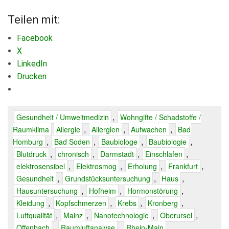
Teilen mit:
Facebook
X
LinkedIn
Drucken
,
Gesundheit / Umweltmedizin
Wohngifte / Schadstoffe /
,
,
,
Raumklima
Allergie
Allergien
Aufwachen
Bad
,
,
,
,
Homburg
Bad Soden
Baubiologe
Baubiologie
,
,
,
,
Blutdruck
chronisch
Darmstadt
Einschlafen
,
,
,
,
elektrosensibel
Elektrosmog
Erholung
Frankfurt
,
,
,
Gesundheit
Grundstücksuntersuchung
Haus
,
,
,
Hausuntersuchung
Hofheim
Hormonstörung
,
,
,
,
Kleidung
Kopfschmerzen
Krebs
Kronberg
,
,
,
,
Luftqualität
Mainz
Nanotechnologie
Oberursel
,
,
,
Offenbach
Raumluftanalyse
Rhein-Main