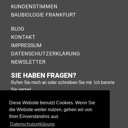
KUNDENSTIMMEN
BAUBIOLOGIE FRANKFURT
BLOG
KONTAKT
IMPRESSUM
DA­TEN­SCHUTZ­ER­KLÄ­RUNG
NEWSLETTER
SIE HABEN FRAGEN?
Rufen Sie mich an oder schreiben Sie mir. Ich berate
Sie gerne!
+49 (0)611 988 590 11
Diese Website benutzt Cookies. Wenn Sie
die Website weiter nutzen, gehen wir von
E-MAIL SCHREIBEN
Ihrer Einverständnis aus
Datenschutzerklärung