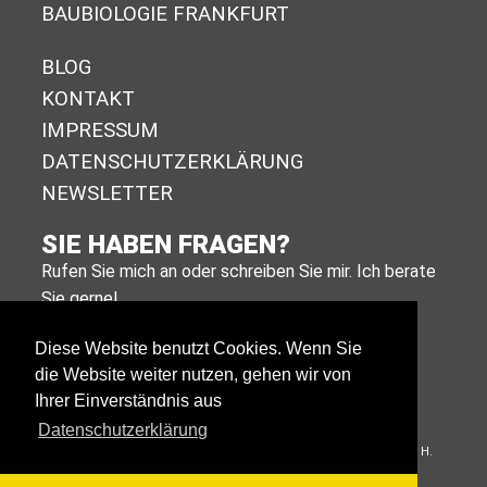
BAUBIOLOGIE FRANKFURT
BLOG
KONTAKT
IMPRESSUM
DA­TEN­SCHUTZ­ER­KLÄ­RUNG
NEWSLETTER
SIE HABEN FRAGEN?
Rufen Sie mich an oder schreiben Sie mir. Ich berate
Sie gerne!
+49 (0)611 988 590 11
Diese Website benutzt Cookies. Wenn Sie
die Website weiter nutzen, gehen wir von
E-MAIL SCHREIBEN
Ihrer Einverständnis aus
Datenschutzerklärung
© 2026 Baubiologie Blank. Alle Rechte vorbehalten. Fotos: Otto H.
Schulz