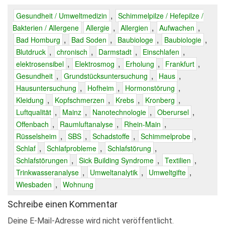
,
Gesundheit / Umweltmedizin
Schimmelpilze / Hefepilze /
,
,
,
Bakterien / Allergene
Allergie
Allergien
Aufwachen
,
,
,
,
Bad Homburg
Bad Soden
Baubiologe
Baubiologie
,
,
,
,
Blutdruck
chronisch
Darmstadt
Einschlafen
,
,
,
,
elektrosensibel
Elektrosmog
Erholung
Frankfurt
,
,
,
Gesundheit
Grundstücksuntersuchung
Haus
,
,
,
Hausuntersuchung
Hofheim
Hormonstörung
,
,
,
,
Kleidung
Kopfschmerzen
Krebs
Kronberg
,
,
,
,
Luftqualität
Mainz
Nanotechnologie
Oberursel
,
,
,
Offenbach
Raumluftanalyse
Rhein-Main
,
,
,
,
Rüsselsheim
SBS
Schadstoffe
Schimmelprobe
,
,
,
Schlaf
Schlafprobleme
Schlafstörung
,
,
,
Schlafstörungen
Sick Building Syndrome
Textilien
,
,
,
Trinkwasseranalyse
Umweltanalytik
Umweltgifte
,
Wiesbaden
Wohnung
Schreibe einen Kommentar
Deine E-Mail-Adresse wird nicht veröffentlicht.