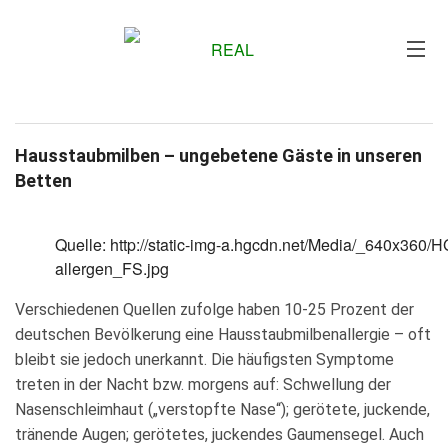
Me
Hausstaubmilben – ungebetene Gäste in unseren
Betten
Quelle: http://static-img-a.hgcdn.net/Media/_640x360/
allergen_FS.jpg
Verschiedenen Quellen zufolge haben 10-25 Prozent der
deutschen Bevölkerung eine Hausstaubmilbenallergie – oft
bleibt sie jedoch unerkannt. Die häufigsten Symptome
treten in der Nacht bzw. morgens auf: Schwellung der
Nasenschleimhaut („verstopfte Nase“); gerötete, juckende,
tränende Augen; gerötetes, juckendes Gaumensegel. Auch