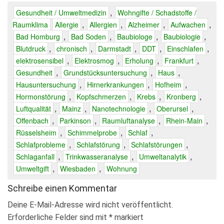
,
Gesundheit / Umweltmedizin
Wohngifte / Schadstoffe /
,
,
,
,
Raumklima
Allergie
Allergien
Alzheimer
Aufwachen
,
,
,
,
Bad Homburg
Bad Soden
Baubiologe
Baubiologie
,
,
,
,
,
Blutdruck
chronisch
Darmstadt
DDT
Einschlafen
,
,
,
,
elektrosensibel
Elektrosmog
Erholung
Frankfurt
,
,
,
Gesundheit
Grundstücksuntersuchung
Haus
,
,
,
Hausuntersuchung
Hirnerkrankungen
Hofheim
,
,
,
,
Hormonstörung
Kopfschmerzen
Krebs
Kronberg
,
,
,
,
Luftqualität
Mainz
Nanotechnologie
Oberursel
,
,
,
,
Offenbach
Parkinson
Raumluftanalyse
Rhein-Main
,
,
,
Rüsselsheim
Schimmelprobe
Schlaf
,
,
,
Schlafprobleme
Schlafstörung
Schlafstörungen
,
,
,
Schlaganfall
Trinkwasseranalyse
Umweltanalytik
,
,
Umweltgift
Wiesbaden
Wohnung
Schreibe einen Kommentar
Deine E-Mail-Adresse wird nicht veröffentlicht.
Erforderliche Felder sind mit
*
markiert