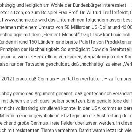
bhängig und lediglich am Wohle der Bundesbürger interessiert – 
eter sitzen, so zum Beispiel Frau Prof. Dr. Wiltrud Treffelfeldt
uf www.chemie.de wird das Unternehmen folgendermassen besc
rnehmen mit einem Umsatz von 58 Milliarden US-Dollar und 46.00
chnologie mit dem „Element Mensch“ trägt Dow kontinuierlich 
Kunden in rund 160 Ländern eine breite Palette von Produkten u
Prinzipien der Nachhaltigkeit. So ermöglicht Dow die Bereitste
enauso wie die Herstellung von Farben, Verpackungen oder Kör
also nur der Tatsache geschuldet, daß „nachhaltig“ zu einer „Ve
 2012 heraus, daß Genmais – an Ratten verfüttert – zu Tumoren
Lobby gerne das Argument genannt, daß gentechnisch verändert
 mit denen sie sich quasi selber schützen. Eine geniale Idee der
r nicht vollständig simulieren konnte: In den USA kommt es ber
daher nun eine ungewöhnliche Strategie um die Ausbreitung der 
reichend große Genmais-freie Felder überlassen werden. In dies
auch mit resistenten Tieren vermehren. Damit wären letztlich wi