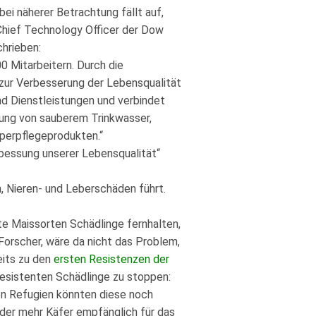
bei näherer Betrachtung fällt auf,
, Chief Technology Officer der Dow
hrieben:
0 Mitarbeitern. Durch die
zur Verbesserung der Lebensqualität
nd Dienstleistungen und verbindet
llung von sauberem Trinkwasser,
perpflegeprodukten.“
rbessung unserer Lebensqualität“
, Nieren- und Leberschäden führt.
e Maissorten Schädlinge fernhalten,
 Forscher, wäre da nicht das Problem,
eits zu den
ersten Resistenzen der
resistenten Schädlinge zu stoppen:
en Refugien könnten diese noch
eder mehr Käfer empfänglich für das