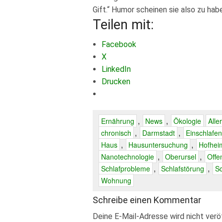
Gift.“ Humor scheinen sie also zu hab
Teilen mit:
Facebook
X
LinkedIn
Drucken
,
,
Ernährung
News
Ökologie
Alle
,
,
chronisch
Darmstadt
Einschlafen
,
,
Haus
Hausuntersuchung
Hofhei
,
,
Nanotechnologie
Oberursel
Offe
,
,
Schlafprobleme
Schlafstörung
Sc
Wohnung
Schreibe einen Kommentar
Deine E-Mail-Adresse wird nicht veröf