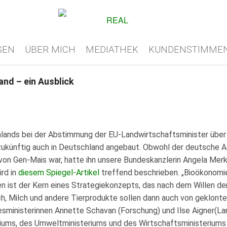
GEN
ÜBER MICH
MEDIATHEK
KUNDENSTIMME
nd – ein Ausblick
lands bei der Abstimmung der EU-Landwirtschaftsminister über
 zukünftig auch in Deutschland angebaut. Obwohl der deutsche A
von Gen-Mais war, hatte ihn unsere Bundeskanzlerin Angela Merk
ird in
diesem Spiegel-Artikel
treffend beschrieben. „Bioökonomie
n ist der Kern eines Strategiekonzepts, das nach dem Willen d
ch, Milch und andere Tierprodukte sollen dann auch von geklont
ministerinnen Annette Schavan (Forschung) und Ilse Aigner(La
iums, des Umweltministeriums und des Wirtschaftsministeriums