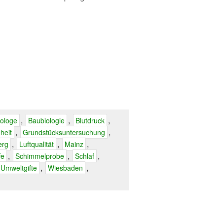
,
,
,
ologe
Baubiologie
Blutdruck
,
,
heit
Grundstücksuntersuchung
,
,
,
erg
Luftqualität
Mainz
,
,
,
fe
Schimmelprobe
Schlaf
,
,
Umweltgifte
Wiesbaden