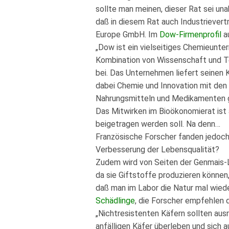
sollte man meinen, dieser Rat sei una
daß in diesem Rat auch Industrievertr
Europe GmbH. Im
Dow-Firmenprofil
a
„Dow ist ein vielseitiges Chemieunte
Kombination von Wissenschaft und Te
bei. Das Unternehmen liefert seinen 
dabei Chemie und Innovation mit den 
Nahrungsmitteln und Medikamenten g
Das Mitwirken im Bioökonomierat ist 
beigetragen werden soll. Na denn…
Französische Forscher fanden jedoch
Verbesserung der Lebensqualität?
Zudem wird von Seiten der Genmais-
da sie Giftstoffe produzieren können,
daß man im Labor die Natur mal wiede
Schädlinge
, die Forscher empfehlen 
„Nichtresistenten Käfern sollten aus
anfälligen Käfer überleben und sich 