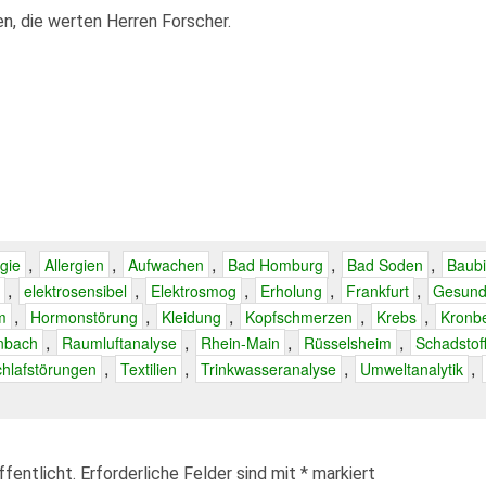
en, die werten Herren Forscher.
,
,
,
,
,
rgie
Allergien
Aufwachen
Bad Homburg
Bad Soden
Baubi
,
,
,
,
,
elektrosensibel
Elektrosmog
Erholung
Frankfurt
Gesund
,
,
,
,
,
m
Hormonstörung
Kleidung
Kopfschmerzen
Krebs
Kronb
,
,
,
,
nbach
Raumluftanalyse
Rhein-Main
Rüsselsheim
Schadstof
,
,
,
,
hlafstörungen
Textilien
Trinkwasseranalyse
Umweltanalytik
fentlicht.
Erforderliche Felder sind mit
*
markiert