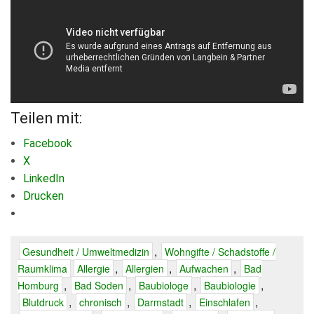
Teilen mit:
Facebook
X
LinkedIn
Drucken
,
Gesundheit / Umweltmedizin
Wohngifte / Schadstoffe /
,
,
,
Raumklima
Allergie
Allergien
Aufwachen
Bad
,
,
,
,
Homburg
Bad Soden
Baubiologe
Baubiologie
,
,
,
,
Blutdruck
chronisch
Darmstadt
Einschlafen