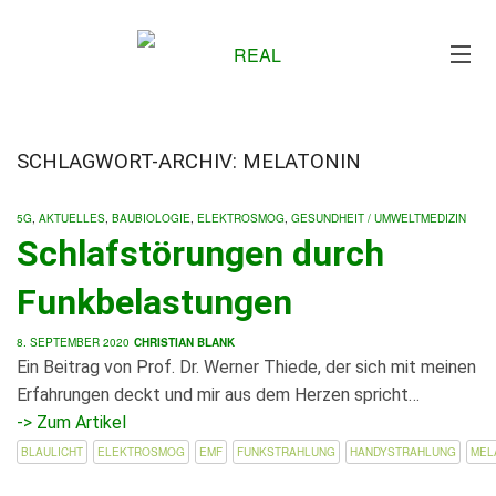
Me
SCHLAGWORT-ARCHIV: MELATONIN
5G
,
AKTUELLES
,
BAUBIOLOGIE
,
ELEKTROSMOG
,
GESUNDHEIT / UMWELTMEDIZIN
Schlafstörungen durch
Funkbelastungen
8. SEPTEMBER 2020
CHRISTIAN BLANK
Ein Beitrag von Prof. Dr. Werner Thiede, der sich mit meinen
Erfahrungen deckt und mir aus dem Herzen spricht…
-> Zum Artikel
BLAULICHT
ELEKTROSMOG
EMF
FUNKSTRAHLUNG
HANDYSTRAHLUNG
MEL