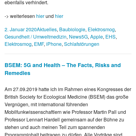
ebenfalls verhindert.
-> weiterlesen
hier
und
hier
2. Januar 2020
Aktuelles
,
Baubiologie
,
Elektrosmog
,
Gesundheit / Umweltmedizin
,
News
5G
,
Apple
,
EHS
,
Elektrosmog
,
EMF
,
iPhone
,
Schlafstörungen
BSEM: 5G and Health – The Facts, Risks and
Remedies
Am 27.09.2019 hatte ich im Rahmen eines Kongresses der
British Society for Ecological Medicine (BSEM) das große
Vergnügen, mit international führenden
Mobilfunkwissenschaftlern wie Professor Martin Pall und
Professor Lennart Hardell gemeinsam auf der Bühne zu
stehen und auch meinen Teil zum spannenden
Programminhalt beitragen zu dürfen. Alle Vorträge sind