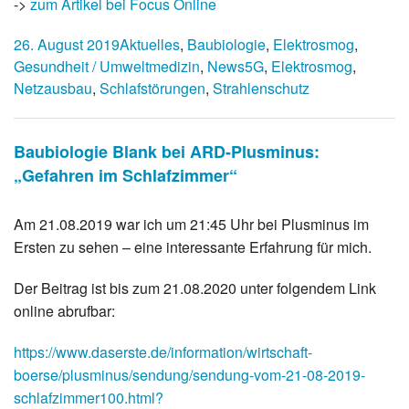
->
zum Artikel bei Focus Online
26. August 2019
Aktuelles
,
Baubiologie
,
Elektrosmog
,
Gesundheit / Umweltmedizin
,
News
5G
,
Elektrosmog
,
Netzausbau
,
Schlafstörungen
,
Strahlenschutz
Baubiologie Blank bei ARD-Plusminus:
„Gefahren im Schlafzimmer“
Am 21.08.2019 war ich um 21:45 Uhr bei Plusminus im
Ersten zu sehen – eine interessante Erfahrung für mich.
Der Beitrag ist bis zum 21.08.2020 unter folgendem Link
online abrufbar:
https://www.daserste.de/information/wirtschaft-
boerse/plusminus/sendung/sendung-vom-21-08-2019-
schlafzimmer100.html?