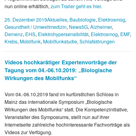
nun online erhältlich,
zum Trailer geht es hier
.
25. Dezember 2019
Aktuelles
,
Baubiologie
,
Elektrosmog
,
Gesundheit / Umweltmedizin
,
News
5G
,
Alzheimer
,
Demenz
,
EHS
,
Elektrohypersensibilität
,
Elektrosmog
,
EMF
,
Krebs
,
Mobilfunk
,
Mobilfunkstudie
,
Schlafstörungen
Videos hochkarätiger Expertenvorträge der
Tagung vom 04.-06.10.2019: „Biologische
Wirkungen des Mobilfunks“
Vom 04.-06.10.2019 fand im kurfürstlichen Schloss in
Mainz das internationale Symposium „Biologische
Wirkungen des Mobilfunks“ statt. Die Kompetenzinitiative,
Veranstalter des Symposiums, stellt nun auf ihrer
Internetseite zahlreiche hochinteressante Fachvorträge als
Videos zur Verfügung.