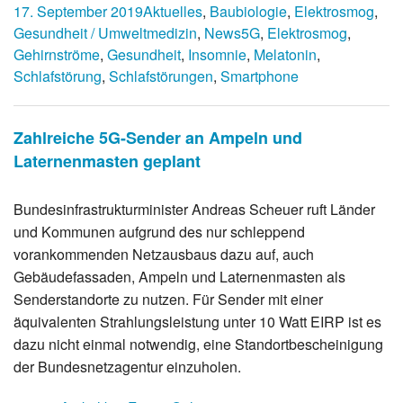
17. September 2019
Aktuelles
,
Baubiologie
,
Elektrosmog
,
Gesundheit / Umweltmedizin
,
News
5G
,
Elektrosmog
,
Gehirnströme
,
Gesundheit
,
Insomnie
,
Melatonin
,
Schlafstörung
,
Schlafstörungen
,
Smartphone
Zahlreiche 5G-Sender an Ampeln und
Laternenmasten geplant
Bundesinfrastrukturminister Andreas Scheuer ruft Länder
und Kommunen aufgrund des nur schleppend
vorankommenden Netzausbaus dazu auf, auch
Gebäudefassaden, Ampeln und Laternenmasten als
Senderstandorte zu nutzen. Für Sender mit einer
äquivalenten Strahlungsleistung unter 10 Watt EIRP ist es
dazu nicht einmal notwendig, eine Standortbescheinigung
der Bundesnetzagentur einzuholen.