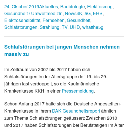
24. Oktober 2019
Aktuelles
,
Baubiologie
,
Elektrosmog
,
Gesundheit / Umweltmedizin
,
News
4K
,
5G
,
EHS
,
Elektrosensibilität
,
Fernsehen
,
Gesundheit
,
Schlafstörungen
,
Strahlung
,
TV
,
UHD
,
whatthe5g
Schlafstörungen bei jungen Menschen nehmen
massiv zu
Im Zeitraum von 2007 bis 2017 haben sich
Schlafstörungen in der Altersgruppe der 19- bis 29-
jährigen fast verdoppelt, so die Kaufmännische
Krankenkasse KKH in einer
Pressemeldung
.
Schon Anfang 2017 hatte sich die Deutsche Angestellten-
Krankenkasse in ihrem
DAK Gesundheitsreport
ähnlich
zum Thema Schlafstörungen geäussert: Zwischen 2010
und 2017 haben Schlafstörungen bei Berufstätigen im Alter