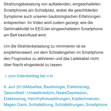
Strahlungsbelastung von aufladenden, eingeschalteten
Smartphones am Schlafplatz, wobei die geschilderten
Symptome auch unseren baubiologischen Erfahrungen
entsprechen. Im Video wird zudem gezeigt, wie die
Gehirnaktivität im EEG bei eingeschaltetem Smartphone
am Bett beeinflusst wird.
Um die Strahlenbelastung zu minimieren ist es
empfehlenswert, vor dem Schlafengehen im Smartphone
den Flugmodus zu aktivieren und das Ladekabel nicht
über Nacht eingesteckt zu lassen.
-> zum Videobeitrag bei n-tv
9. Juni 2019
Aktuelles
,
Baubiologie
,
Elektrosmog
,
Gesundheit / Umweltmedizin
,
News
Depression
,
Elektrosmog
,
Herzrhythmusstörungen
,
Kopfschmerzen
,
Magen-Darm
,
Schlafstörung
,
Schlafstörungen
,
Smartphone