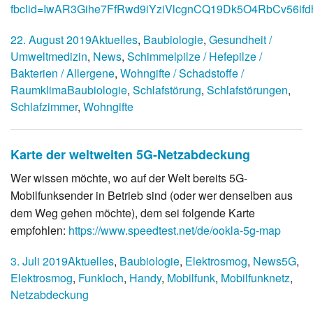
fbclid=IwAR3Gihe7FfRwd9iYziVlcgnCQ19Dk5O4RbCv56i
22. August 2019
Aktuelles
,
Baubiologie
,
Gesundheit /
Umweltmedizin
,
News
,
Schimmelpilze / Hefepilze /
Bakterien / Allergene
,
Wohngifte / Schadstoffe /
Raumklima
Baubiologie
,
Schlafstörung
,
Schlafstörungen
,
Schlafzimmer
,
Wohngifte
Karte der weltweiten 5G-Netzabdeckung
Wer wissen möchte, wo auf der Welt bereits 5G-
Mobilfunksender in Betrieb sind (oder wer denselben aus
dem Weg gehen möchte), dem sei folgende Karte
empfohlen:
https://www.speedtest.net/de/ookla-5g-map
3. Juli 2019
Aktuelles
,
Baubiologie
,
Elektrosmog
,
News
5G
,
Elektrosmog
,
Funkloch
,
Handy
,
Mobilfunk
,
Mobilfunknetz
,
Netzabdeckung