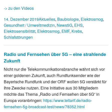
-> zu den Videos
14. Dezember 2019
Aktuelles
,
Baubiologie
,
Elektrosmog
,
Gesundheit / Umweltmedizin
,
News
5G
,
EHS
,
Elektrosensibilität
,
Elektrosmog
,
EMF
,
Krebs
,
Schlafstörungen
Radio und Fernsehen über 5G – eine strahlende
Zukunft
Nicht nur die Telekommunikationsbranche wähnt sich vor
einer goldenen Zukunft, auch Rundfunksender wie der
Bayerische Rundfunk und der ORF wollen 5G verstärkt für
Ihre Zwecke nutzen. Eine Initiative aus 30 Mitgliedern
möchte das Thema „Radio und Fernsehen über 5G“ in
Europa voranbringen:
https://www.teltarif.de/radio-
fernsehen-5g-broadcast-test/news/78352.html